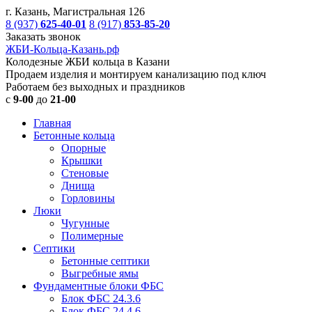
г. Казань, Магистральная 126
8 (937)
625-40-01
8 (917)
853-85-20
Заказать звонок
ЖБИ-Кольца-Казань.рф
Колодезные ЖБИ кольца в Казани
Продаем изделия и монтируем канализацию под ключ
Работаем без выходных и праздников
с
9-00
до
21-00
Главная
Бетонные кольца
Опорные
Крышки
Стеновые
Днища
Горловины
Люки
Чугунные
Полимерные
Септики
Бетонные септики
Выгребные ямы
Фундаментные блоки ФБС
Блок ФБС 24.3.6
Блок ФБС 24.4.6