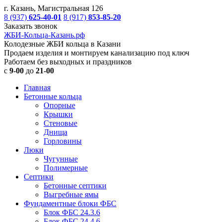
г. Казань, Магистральная 126
8 (937)
625-40-01
8 (917)
853-85-20
Заказать звонок
ЖБИ-Кольца-Казань.рф
Колодезные ЖБИ кольца в Казани
Продаем изделия и монтируем канализацию под ключ
Работаем без выходных и праздников
с
9-00
до
21-00
Главная
Бетонные кольца
Опорные
Крышки
Стеновые
Днища
Горловины
Люки
Чугунные
Полимерные
Септики
Бетонные септики
Выгребные ямы
Фундаментные блоки ФБС
Блок ФБС 24.3.6
Блок ФБС 24.4.6