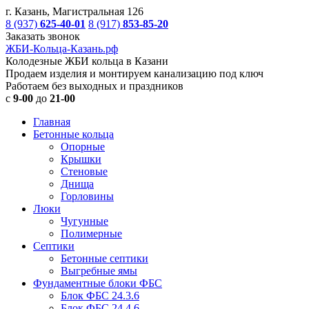
г. Казань, Магистральная 126
8 (937)
625-40-01
8 (917)
853-85-20
Заказать звонок
ЖБИ-Кольца-Казань.рф
Колодезные ЖБИ кольца в Казани
Продаем изделия и монтируем канализацию под ключ
Работаем без выходных и праздников
с
9-00
до
21-00
Главная
Бетонные кольца
Опорные
Крышки
Стеновые
Днища
Горловины
Люки
Чугунные
Полимерные
Септики
Бетонные септики
Выгребные ямы
Фундаментные блоки ФБС
Блок ФБС 24.3.6
Блок ФБС 24.4.6